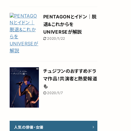
PENTAGONとイドン｜脱
退&これからを
UNIVERSEが解説
2020/1/22
チュジフンのおすすめドラ
マ作品！共演者と熱愛報道
も
2020/1/7
人気の俳優・女優