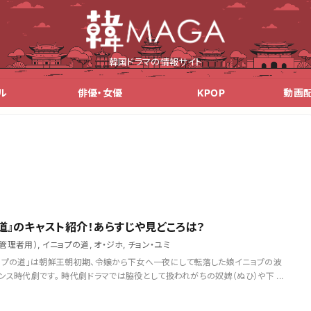
韓国ドラマの情報サイト
ル
俳優・女優
KPOP
動画
道』のキャスト紹介！あらすじや見どころは？
（管理者用）
,
イニョプの道
,
オ・ジホ
,
チョン・ユミ
ョプの道」は朝鮮王朝初期、令嬢から下女へ一夜にして転落した娘イニョプの波
ス時代劇です。 時代劇ドラマでは脇役として扱われがちの奴婢（ぬひ）や下 ...