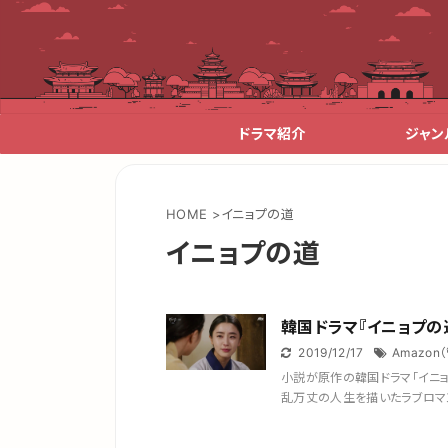
ドラマ紹介
ジャン
HOME
>
イニョプの道
イニョプの道
韓国ドラマ『イニョプの
2019/12/17
Amazon
小説が原作の韓国ドラマ「イニ
乱万丈の人生を描いたラブロマン