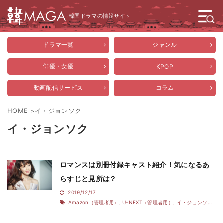
韓国ドラマの情報サイト
ドラマ一覧
ジャンル
俳優・女優
KPOP
動画配信サービス
コラム
HOME
>
イ・ジョンソク
イ・ジョンソク
ロマンスは別冊付録キャスト紹介！気になるあ
らすじと見所は？
2019/12/17
Amazon（管理者用）
,
U-NEXT（管理者用）
,
イ・ジョンソク
,
イ