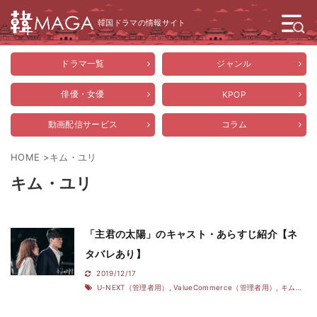
韓国ドラマの情報サイト
ドラマ一覧
ジャンル
俳優・女優
KPOP
動画配信サービス
コラム
HOME
>
キム・ユリ
キム・ユリ
「主君の太陽」のキャスト・あらすじ紹介【ネ
タバレあり】
2019/12/17
U-NEXT（管理者用）
,
ValueCommerce（管理者用）
,
キム・ユリ