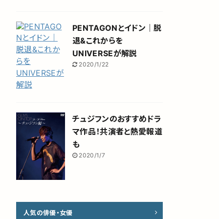
PENTAGONとイドン｜脱
退&これからを
UNIVERSEが解説
2020/1/22
チュジフンのおすすめドラ
マ作品！共演者と熱愛報道
も
2020/1/7
人気の俳優・女優