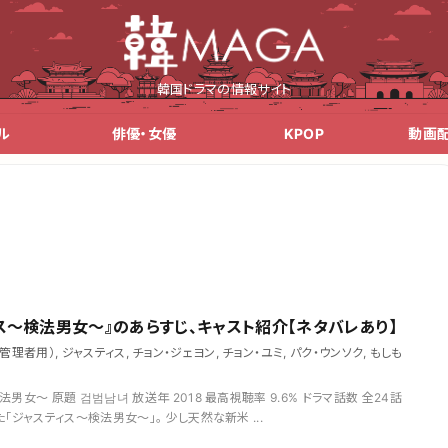
韓国ドラマの情報サイト
ル
俳優・女優
KPOP
動画
ス～検法男女～』のあらすじ、キャスト紹介【ネタバレあり】
（管理者用）
,
ジャスティス
,
チョン・ジェヨン
,
チョン・ユミ
,
パク・ウンソク
,
もしも
男女～ 原題 검범남녀 放送年 2018 最高視聴率 9.6% ドラマ話数 全24話
「ジャスティス～検法男女～」。 少し天然な新米 ...